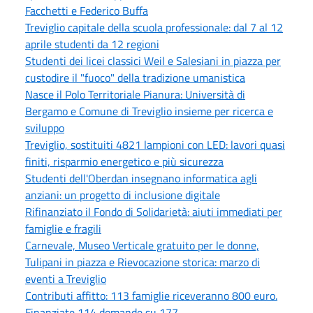
Facchetti e Federico Buffa
Treviglio capitale della scuola professionale: dal 7 al 12
aprile studenti da 12 regioni
Studenti dei licei classici Weil e Salesiani in piazza per
custodire il "fuoco" della tradizione umanistica
Nasce il Polo Territoriale Pianura: Università di
Bergamo e Comune di Treviglio insieme per ricerca e
sviluppo
Treviglio, sostituiti 4821 lampioni con LED: lavori quasi
finiti, risparmio energetico e più sicurezza
Studenti dell'Oberdan insegnano informatica agli
anziani: un progetto di inclusione digitale
Rifinanziato il Fondo di Solidarietà: aiuti immediati per
famiglie e fragili
Carnevale, Museo Verticale gratuito per le donne,
Tulipani in piazza e Rievocazione storica: marzo di
eventi a Treviglio
Contributi affitto: 113 famiglie riceveranno 800 euro.
Finanziate 114 domande su 177