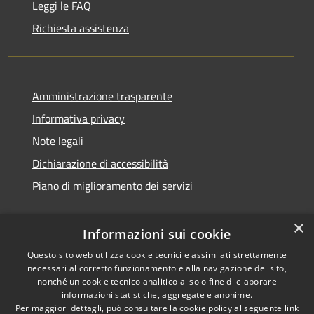
Leggi le FAQ
Richiesta assistenza
Amministrazione trasparente
Informativa privacy
Note legali
Dichiarazione di accessibilità
Piano di miglioramento dei servizi
×
Informazioni sui cookie
RSS
Copyright © 2026 • Comune di
Questo sito web utilizza cookie tecnici e assimilati strettamente
necessari al corretto funzionamento e alla navigazione del sito,
Accessibilità
Treviglio • Powered by
nonché un cookie tecnico analitico al solo fine di elaborare
Privacy
Municipium
Accesso
•
informazioni statistiche, aggregate e anonime.
Cookie
redazione
Per maggiori dettagli, può consultare la cookie policy al seguente
link