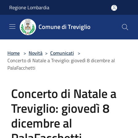
Salta al contenuto principale
Regione Lombardia
Comune di Treviglio
Home
>
Novità
>
Comunicati
>
Concerto di Natale a Treviglio: giovedì 8 dicembre al
PalaFacchetti
Concerto di Natale a
Treviglio: giovedì 8
dicembre al
PalaFacchetti