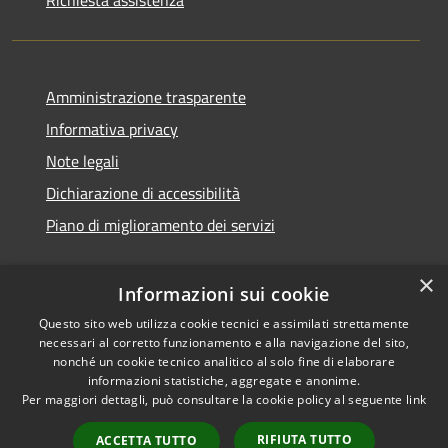
Amministrazione trasparente
Informativa privacy
Note legali
Dichiarazione di accessibilità
Piano di miglioramento dei servizi
×
Informazioni sui cookie
RSS
Copyright © 2026 • Comune di
Questo sito web utilizza cookie tecnici e assimilati strettamente
necessari al corretto funzionamento e alla navigazione del sito,
Accessibilità
Treviglio • Powered by
nonché un cookie tecnico analitico al solo fine di elaborare
Privacy
Municipium
Accesso
•
informazioni statistiche, aggregate e anonime.
Cookie
redazione
Per maggiori dettagli, può consultare la cookie policy al seguente
link
Mappa del sito
RIFIUTA TUTTO
ACCETTA TUTTO
Webmail