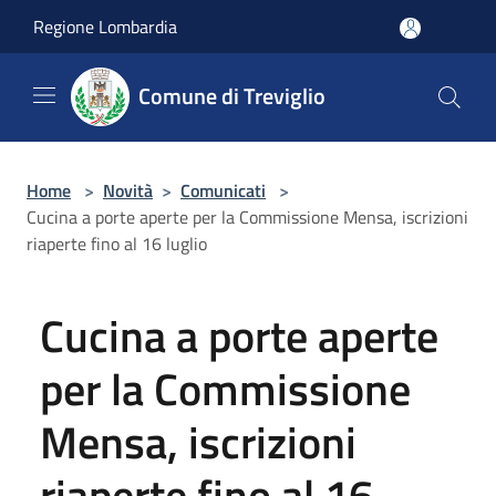
Salta al contenuto principale
Regione Lombardia
Comune di Treviglio
Home
>
Novità
>
Comunicati
>
Cucina a porte aperte per la Commissione Mensa, iscrizioni
riaperte fino al 16 luglio
Cucina a porte aperte
per la Commissione
Mensa, iscrizioni
riaperte fino al 16