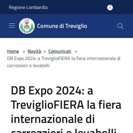
Salta al contenuto principale
Regione Lombardia
Comune di Treviglio
Home
>
Novità
>
Comunicati
>
DB Expo 2024: a TreviglioFIERA la fiera internazionale di
carrozzieri e levabolli
DB Expo 2024: a
TreviglioFIERA la fiera
internazionale di
carrozzieri e levabolli