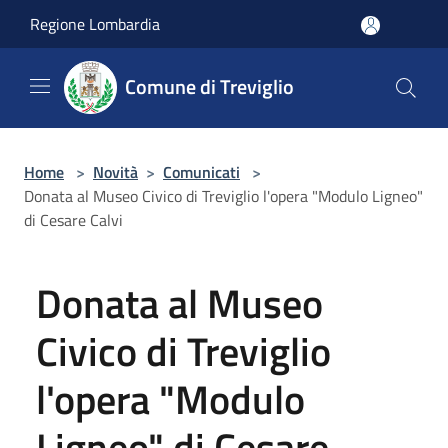
Salta al contenuto principale
Regione Lombardia
Comune di Treviglio
Home
>
Novità
>
Comunicati
>
Donata al Museo Civico di Treviglio l'opera "Modulo Ligneo"
di Cesare Calvi
Donata al Museo
Civico di Treviglio
l'opera "Modulo
Ligneo" di Cesare