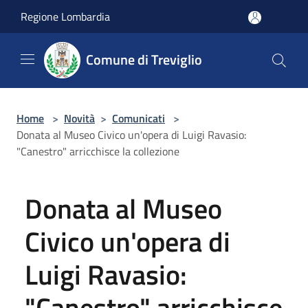
Salta al contenuto principale
Regione Lombardia
Comune di Treviglio
Home
>
Novità
>
Comunicati
>
Donata al Museo Civico un'opera di Luigi Ravasio:
"Canestro" arricchisce la collezione
Donata al Museo
Civico un'opera di
Luigi Ravasio:
"Canestro" arricchisce