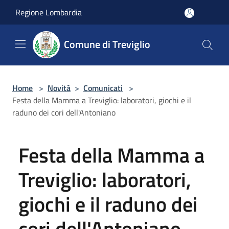
Salta al contenuto principale
Regione Lombardia
Comune di Treviglio
Home
>
Novità
>
Comunicati
>
Festa della Mamma a Treviglio: laboratori, giochi e il
raduno dei cori dell'Antoniano
Festa della Mamma a
Treviglio: laboratori,
giochi e il raduno dei
cori dell'Antoniano