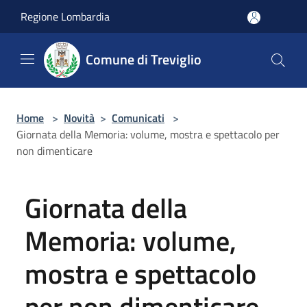
Salta al contenuto principale
Regione Lombardia
Comune di Treviglio
Home
>
Novità
>
Comunicati
>
Giornata della Memoria: volume, mostra e spettacolo per
non dimenticare
Giornata della
Memoria: volume,
mostra e spettacolo
per non dimenticare