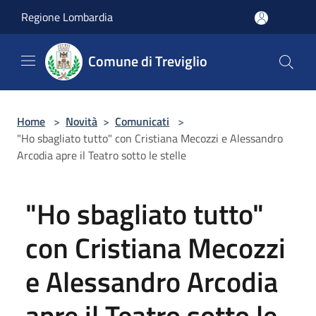
Salta al contenuto principale
Regione Lombardia
Comune di Treviglio
Home
>
Novità
>
Comunicati
>
"Ho sbagliato tutto" con Cristiana Mecozzi e Alessandro
Arcodia apre il Teatro sotto le stelle
"Ho sbagliato tutto"
con Cristiana Mecozzi
e Alessandro Arcodia
apre il Teatro sotto le