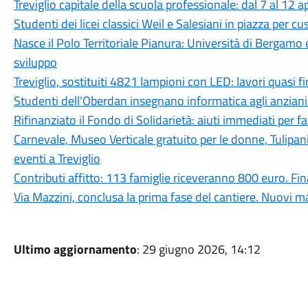
Treviglio capitale della scuola professionale: dal 7 al 12 a
Studenti dei licei classici Weil e Salesiani in piazza per c
Nasce il Polo Territoriale Pianura: Università di Bergamo 
sviluppo
Treviglio, sostituiti 4821 lampioni con LED: lavori quasi fi
Studenti dell'Oberdan insegnano informatica agli anziani:
Rifinanziato il Fondo di Solidarietà: aiuti immediati per fam
Carnevale, Museo Verticale gratuito per le donne, Tulipan
eventi a Treviglio
Contributi affitto: 113 famiglie riceveranno 800 euro. 
Via Mazzini, conclusa la prima fase del cantiere. Nuovi ma
Ultimo aggiornamento
: 29 giugno 2026, 14:12