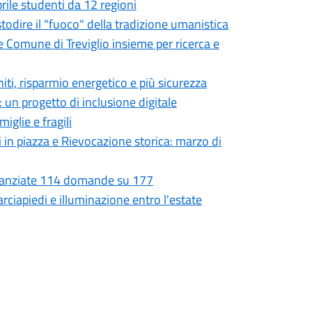
prile studenti da 12 regioni
ustodire il "fuoco" della tradizione umanistica
e Comune di Treviglio insieme per ricerca e
niti, risparmio energetico e più sicurezza
 un progetto di inclusione digitale
iglie e fragili
i in piazza e Rievocazione storica: marzo di
Finanziate 114 domande su 177
rciapiedi e illuminazione entro l'estate