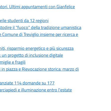
atori. Ultimi appuntamenti con Gianfelice
prile studenti da 12 regioni
ustodire il "fuoco" della tradizione umanistica
e Comune di Treviglio insieme per ricerca e
niti, risparmio energetico e più sicurezza
 un progetto di inclusione digitale
iglie e fragili
i in piazza e Rievocazione storica: marzo di
Finanziate 114 domande su 177
rciapiedi e illuminazione entro l'estate