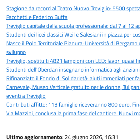
Stagione da record al Teatro Nuovo Treviglio: 5500 spett
Facchetti e Federico Buffa
Treviglio capitale della scuola professionale: dal 7 al 12 a
Studenti dei licei classici Weil e Salesiani in piazza per c
Nasce il Polo Territoriale Pianura: Università di Bergamo 
sviluppo
Treviglio, sostituiti 4821 lampioni con LED: lavori quasi fi
Studenti dell'Oberdan insegnano informatica agli anziani:
Rifinanziato il Fondo di Solidarietà: aiuti immediati per fam
Carnevale, Museo Verticale gratuito per le donne, Tulipan
eventi a Treviglio
Contributi affitto: 113 famiglie riceveranno 800 euro. 
Via Mazzini, conclusa la prima fase del cantiere. Nuovi ma
Ultimo aggiornamento
: 24 giugno 2026, 16:31