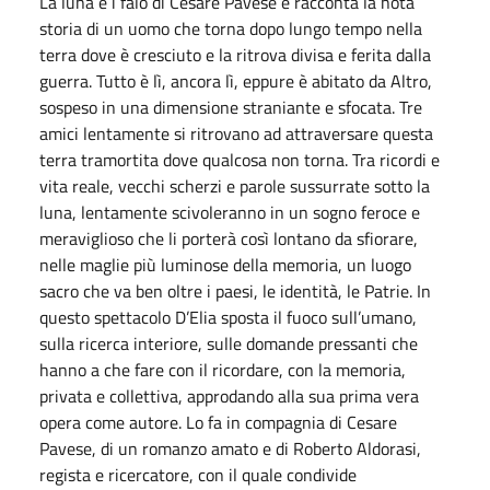
La luna e i falò di Cesare Pavese e racconta la nota
storia di un uomo che torna dopo lungo tempo nella
terra dove è cresciuto e la ritrova divisa e ferita dalla
guerra. Tutto è lì, ancora lì, eppure è abitato da Altro,
sospeso in una dimensione straniante e sfocata. Tre
amici lentamente si ritrovano ad attraversare questa
terra tramortita dove qualcosa non torna. Tra ricordi e
vita reale, vecchi scherzi e parole sussurrate sotto la
luna, lentamente scivoleranno in un sogno feroce e
meraviglioso che li porterà così lontano da sfiorare,
nelle maglie più luminose della memoria, un luogo
sacro che va ben oltre i paesi, le identità, le Patrie. In
questo spettacolo D’Elia sposta il fuoco sull’umano,
sulla ricerca interiore, sulle domande pressanti che
hanno a che fare con il ricordare, con la memoria,
privata e collettiva, approdando alla sua prima vera
opera come autore. Lo fa in compagnia di Cesare
Pavese, di un romanzo amato e di Roberto Aldorasi,
regista e ricercatore, con il quale condivide