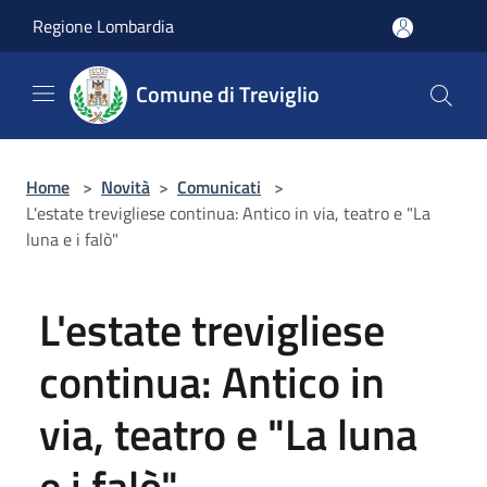
Salta al contenuto principale
Regione Lombardia
Comune di Treviglio
Home
>
Novità
>
Comunicati
>
L'estate trevigliese continua: Antico in via, teatro e "La
luna e i falò"
L'estate trevigliese
continua: Antico in
via, teatro e "La luna
e i falò"