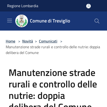
Salta al contenuto principale
Regione Lombardia
Comune di Treviglio
Home
>
Novità
>
Comunicati
>
Manutenzione strade rurali e controllo delle nutrie: doppia
delibera del Comune
Manutenzione strade
rurali e controllo delle
nutrie: doppia
delibera del Comune