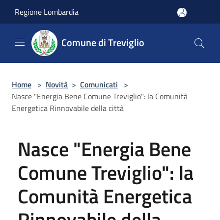
Salta al contenuto principale
Regione Lombardia
Comune di Treviglio
Home
>
Novità
>
Comunicati
>
Nasce "Energia Bene Comune Treviglio": la Comunità
Energetica Rinnovabile della città
Nasce "Energia Bene
Comune Treviglio": la
Comunità Energetica
Rinnovabile della