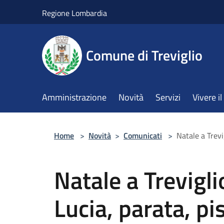
Salta al contenuto principale
Regione Lombardia
Comune di Treviglio
Amministrazione
Novità
Servizi
Vivere 
Home
>
Novità
>
Comunicati
>
Natale a Trevi
Natale a Trevigli
Lucia, parata, pi