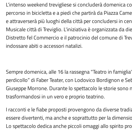
L'intenso weekend trevigliese si concluderà domenica co
percorso in bicicletta e a piedi che partirà da Piazza Came
e attraverserà più luoghi della città per concludersi in ce
Musicale città di Treviglio. L'iniziativa è organizzata da di
Distretto fel Commercio e il patrocinio del comune di Trevi
indossare abiti o accessori natalizi.
Sempre domenica, alle 16 la rassegna "Teatro in famiglia"
perdicollo” di Faber Teater, con Lodovico Bordignon e Se
Giuseppe Morrone. Durante lo spettacolo le storie sono na
trasformandosi in un vero e proprio teatrino.
I racconti e le fiabe proposti provengono da diverse tradizio
essere divertenti, ma anche e soprattutto per la dimens
Lo spettacolo dedica anche piccoli omaggi allo spirito prop