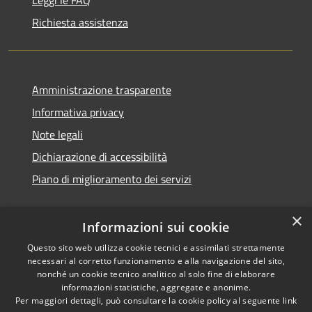
Richiesta assistenza
Amministrazione trasparente
Informativa privacy
Note legali
Dichiarazione di accessibilità
Piano di miglioramento dei servizi
×
Informazioni sui cookie
RSS
Copyright © 2026 • Comune di
Questo sito web utilizza cookie tecnici e assimilati strettamente
necessari al corretto funzionamento e alla navigazione del sito,
Accessibilità
Treviglio • Powered by
nonché un cookie tecnico analitico al solo fine di elaborare
Privacy
Municipium
Accesso
•
informazioni statistiche, aggregate e anonime.
Cookie
redazione
Per maggiori dettagli, può consultare la cookie policy al seguente
link