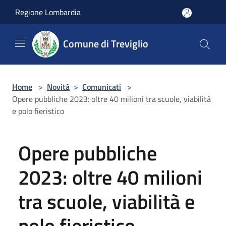
Salta al contenuto principale
Regione Lombardia
Comune di Treviglio
Home
>
Novità
>
Comunicati
>
Opere pubbliche 2023: oltre 40 milioni tra scuole, viabilità
e polo fieristico
Opere pubbliche
2023: oltre 40 milioni
tra scuole, viabilità e
polo fieristico