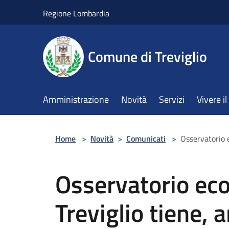
Salta al contenuto principale
Regione Lombardia
Comune di Treviglio
Amministrazione
Novità
Servizi
Vivere 
Home
>
Novità
>
Comunicati
>
Osservatorio e
Osservatorio ec
Treviglio tiene, a