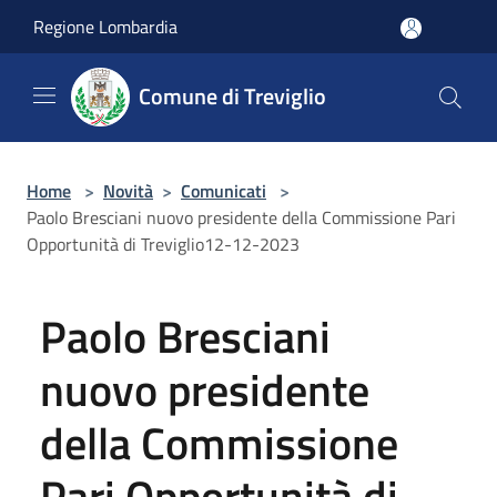
Salta al contenuto principale
Regione Lombardia
Comune di Treviglio
Home
>
Novità
>
Comunicati
>
Paolo Bresciani nuovo presidente della Commissione Pari
Opportunità di Treviglio12-12-2023
Paolo Bresciani
nuovo presidente
della Commissione
Pari Opportunità di