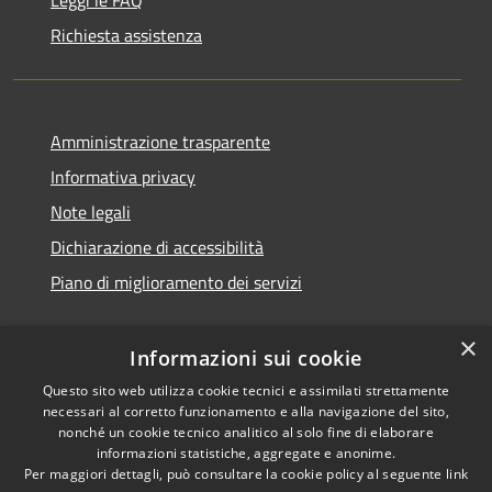
Richiesta assistenza
Amministrazione trasparente
Informativa privacy
Note legali
Dichiarazione di accessibilità
Piano di miglioramento dei servizi
×
Informazioni sui cookie
RSS
Copyright © 2026 • Comune di
Questo sito web utilizza cookie tecnici e assimilati strettamente
necessari al corretto funzionamento e alla navigazione del sito,
Accessibilità
Treviglio • Powered by
nonché un cookie tecnico analitico al solo fine di elaborare
Privacy
Municipium
Accesso
•
informazioni statistiche, aggregate e anonime.
Cookie
redazione
Per maggiori dettagli, può consultare la cookie policy al seguente
link