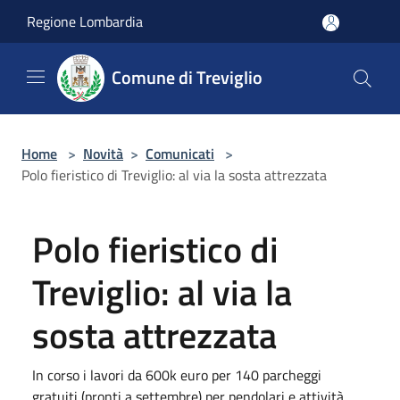
Salta al contenuto principale
Regione Lombardia
Comune di Treviglio
Home
>
Novità
>
Comunicati
>
Polo fieristico di Treviglio: al via la sosta attrezzata
Polo fieristico di
Treviglio: al via la
sosta attrezzata
In corso i lavori da 600k euro per 140 parcheggi
gratuiti (pronti a settembre) per pendolari e attività