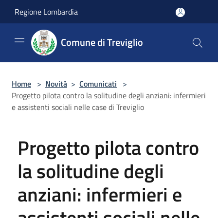
Salta al contenuto principale
Regione Lombardia
Comune di Treviglio
Home
>
Novità
>
Comunicati
>
Progetto pilota contro la solitudine degli anziani: infermieri
e assistenti sociali nelle case di Treviglio
Progetto pilota contro
la solitudine degli
anziani: infermieri e
assistenti sociali nelle