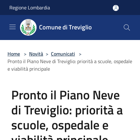
Salta al contenuto principale
Regione Lombardia
Comune di Treviglio
Home
>
Novità
>
Comunicati
>
Pronto il Piano Neve di Treviglio: priorità a scuole, ospedale
e viabilità principale
Pronto il Piano Neve
di Treviglio: priorità a
scuole, ospedale e
viabilità principale