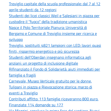
Treviglio capitale della scuola professionale: dal 7 al 12
aprile studenti da 12 regioni
Studenti dei licei classici Weil e Salesiani in piazza per
custodire il "fuoco" della tradizione umanistica
Nasce il Polo Territoriale Pianura: Università di
Bergamo e Comune di Treviglio insieme per ricerca e
sviluppo
Treviglio, sostituiti 4821 lampioni con LED: lavori quasi
finiti, risparmio energetico e più sicurezza
Studenti dell'Oberdan insegnano informatica agli
anziani: un progetto di inclusione digitale
Rifinanziato il Fondo di Solidarietà: aiuti immediati per
famiglie e fragili
Carnevale, Museo Verticale gratuito per le donne,
Tulipani in piazza e Rievocazione storica: marzo di
eventi a Treviglio
Contributi affitto: 113 famiglie riceveranno 800 euro.
Finanziate 114 domande su 177
Via Mazzini, conclusa la prima fase del cantiere. Nuovi