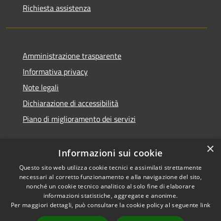
Richiesta assistenza
Amministrazione trasparente
Informativa privacy
Note legali
Dichiarazione di accessibilità
Piano di miglioramento dei servizi
×
Informazioni sui cookie
RSS
Copyright © 2026 • Comune di
Questo sito web utilizza cookie tecnici e assimilati strettamente
necessari al corretto funzionamento e alla navigazione del sito,
Accessibilità
Treviglio • Powered by
nonché un cookie tecnico analitico al solo fine di elaborare
Privacy
Municipium
Accesso
•
informazioni statistiche, aggregate e anonime.
Cookie
redazione
Per maggiori dettagli, può consultare la cookie policy al seguente
link
Mappa del sito