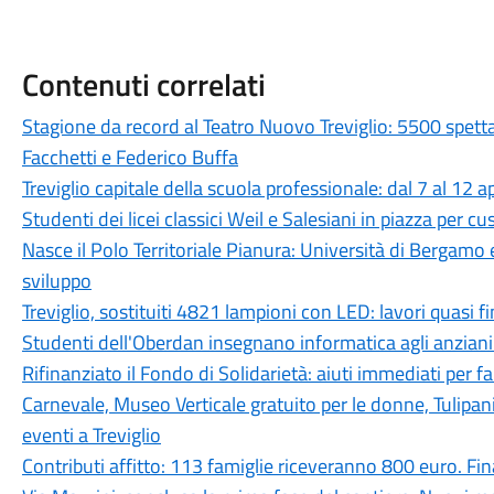
Contenuti correlati
Stagione da record al Teatro Nuovo Treviglio: 5500 spett
Facchetti e Federico Buffa
Treviglio capitale della scuola professionale: dal 7 al 12 a
Studenti dei licei classici Weil e Salesiani in piazza per c
Nasce il Polo Territoriale Pianura: Università di Bergamo 
sviluppo
Treviglio, sostituiti 4821 lampioni con LED: lavori quasi fi
Studenti dell'Oberdan insegnano informatica agli anziani:
Rifinanziato il Fondo di Solidarietà: aiuti immediati per fam
Carnevale, Museo Verticale gratuito per le donne, Tulipan
eventi a Treviglio
Contributi affitto: 113 famiglie riceveranno 800 euro. 