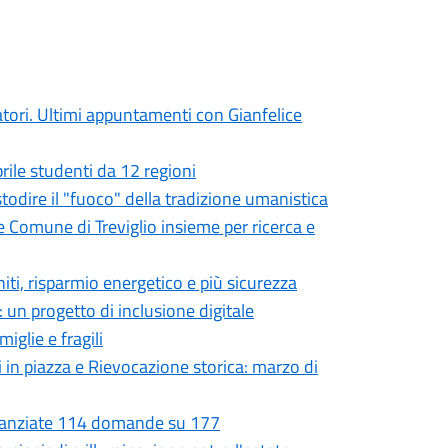
atori. Ultimi appuntamenti con Gianfelice
prile studenti da 12 regioni
ustodire il "fuoco" della tradizione umanistica
e Comune di Treviglio insieme per ricerca e
niti, risparmio energetico e più sicurezza
 un progetto di inclusione digitale
iglie e fragili
i in piazza e Rievocazione storica: marzo di
Finanziate 114 domande su 177