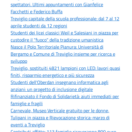
spettatori. Ultimi appuntamenti con Gianfelice
Facchetti e Federico Buffa
Treviglio capitale della scuola professionale: dal 7 al 12
aprile studenti da 12 regioni
Studenti dei licei classici Weil e Salesiani in piazza per
custodire il "fuoco" della tradizione umanistica
Nasce il Polo Territoriale Pianura: Università di
Bergamo e Comune di Treviglio insieme per ricerca e
sviluppo
Treviglio, sostituiti 4821 lampioni con LED: lavori quasi
finiti, risparmio energetico e più sicurezza
Studenti dell'Oberdan insegnano informatica agli
anziani: un progetto di inclusione digitale
Rifinanziato il Fondo di Solidarietà: aiuti immediati per
famiglie e fragili
Carnevale, Museo Verticale gratuito per le donne,
Tulipani in piazza e Rievocazione storica: marzo di
eventi a Treviglio
Contributi affitto: 113 famiglie riceveranno 800 euro.