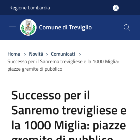
Salta al contenuto principale
Regione Lombardia
Comune di Treviglio
Home
>
Novità
>
Comunicati
>
Successo per il Sanremo trevigliese e la 1000 Miglia:
piazze gremite di pubblico
Successo per il
Sanremo trevigliese e
la 1000 Miglia: piazze
gremite di pubblico