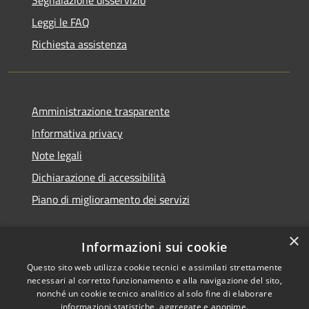
Leggi le FAQ
Richiesta assistenza
Amministrazione trasparente
Informativa privacy
Note legali
Dichiarazione di accessibilità
Piano di miglioramento dei servizi
×
Informazioni sui cookie
RSS
Copyright © 2026 • Comune di
Questo sito web utilizza cookie tecnici e assimilati strettamente
necessari al corretto funzionamento e alla navigazione del sito,
Accessibilità
Treviglio • Powered by
nonché un cookie tecnico analitico al solo fine di elaborare
Privacy
Municipium
Accesso
•
informazioni statistiche, aggregate e anonime.