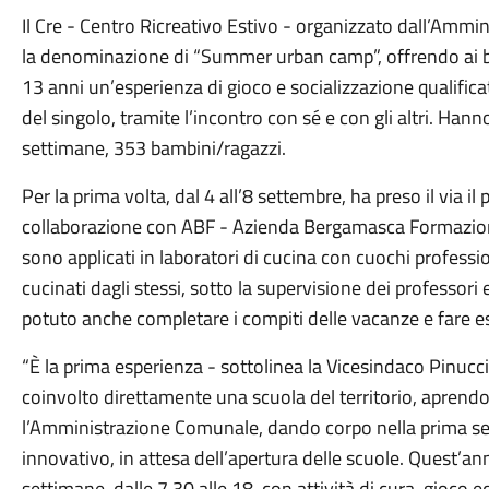
Il Cre - Centro Ricreativo Estivo - organizzato dall’Am
la denominazione di “Summer urban camp”, offrendo ai bambi
13 anni un’esperienza di gioco e socializzazione qualificat
del singolo, tramite l’incontro con sé e con gli altri. Hanno
settimane, 353 bambini/ragazzi.
Per la prima volta, dal 4 all’8 settembre, ha preso il via i
collaborazione con ABF - Azienda Bergamasca Formazione 
sono applicati in laboratori di cucina con cuochi professi
cucinati dagli stessi, sotto la supervisione dei professori 
potuto anche completare i compiti delle vacanze e fare es
“È la prima esperienza - sottolinea la Vicesindaco Pinucc
coinvolto direttamente una scuola del territorio, aprend
l’Amministrazione Comunale, dando corpo nella prima set
innovativo, in attesa dell’apertura delle scuole. Quest’a
settimane, dalle 7.30 alle 18, con attività di cura, gioco 