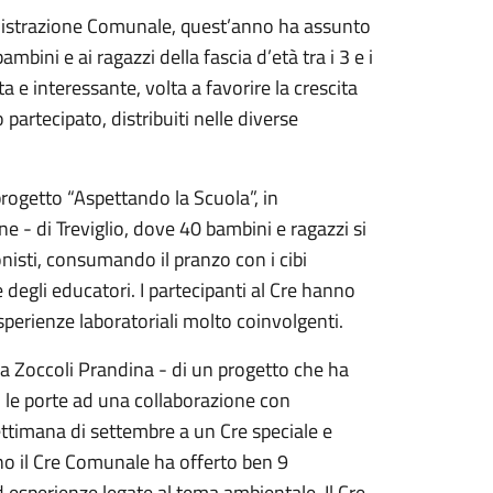
ministrazione Comunale, quest’anno ha assunto
ni e ai ragazzi della fascia d’età tra i 3 e i
a e interessante, volta a favorire la crescita
 partecipato, distribuiti nelle diverse
l progetto “Aspettando la Scuola”, in
- di Treviglio, dove 40 bambini e ragazzi si
onisti, consumando il pranzo con i cibi
e degli educatori. I partecipanti al Cre hanno
perienze laboratoriali molto coinvolgenti.
ia Zoccoli Prandina - di un progetto che ha
o le porte ad una collaborazione con
timana di settembre a un Cre speciale e
nno il Cre Comunale ha offerto ben 9
ed esperienze legate al tema ambientale. Il Cre