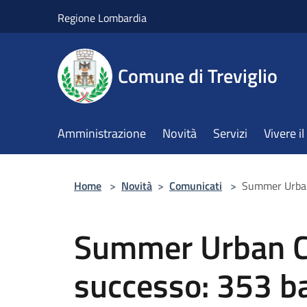
Salta al contenuto principale
Regione Lombardia
Comune di Treviglio
Amministrazione
Novità
Servizi
Vivere 
Home
>
Novità
>
Comunicati
>
Summer Urban 
Summer Urban C
successo: 353 ba