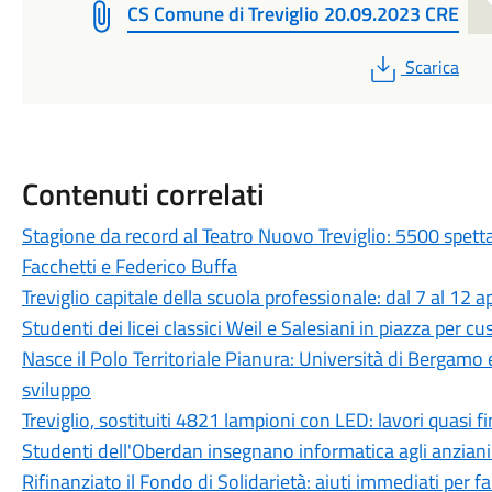
CS Comune di Treviglio 20.09.2023 CRE
PDF
Scarica
Contenuti correlati
Stagione da record al Teatro Nuovo Treviglio: 5500 spett
Facchetti e Federico Buffa
Treviglio capitale della scuola professionale: dal 7 al 12 a
Studenti dei licei classici Weil e Salesiani in piazza per c
Nasce il Polo Territoriale Pianura: Università di Bergamo 
sviluppo
Treviglio, sostituiti 4821 lampioni con LED: lavori quasi fi
Studenti dell'Oberdan insegnano informatica agli anziani:
Rifinanziato il Fondo di Solidarietà: aiuti immediati per fam