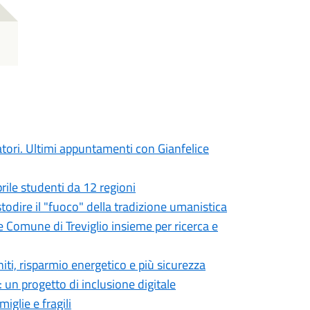
atori. Ultimi appuntamenti con Gianfelice
prile studenti da 12 regioni
ustodire il "fuoco" della tradizione umanistica
e Comune di Treviglio insieme per ricerca e
niti, risparmio energetico e più sicurezza
 un progetto di inclusione digitale
iglie e fragili