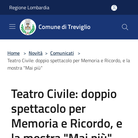
Salta al contenuto principale
Regione Lombardia
Comune di Treviglio
Home
>
Novità
>
Comunicati
>
Teatro Civile: doppio spettacolo per Memoria e Ricordo, e la
mostra "Mai più"
Teatro Civile: doppio
spettacolo per
Memoria e Ricordo, e
la mostra "Mai più"