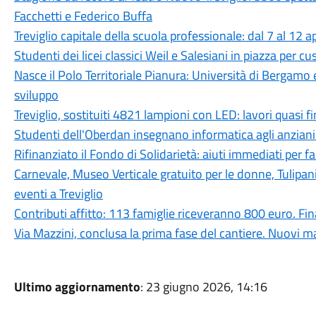
Facchetti e Federico Buffa
Treviglio capitale della scuola professionale: dal 7 al 12 a
Studenti dei licei classici Weil e Salesiani in piazza per c
Nasce il Polo Territoriale Pianura: Università di Bergamo 
sviluppo
Treviglio, sostituiti 4821 lampioni con LED: lavori quasi fi
Studenti dell'Oberdan insegnano informatica agli anziani:
Rifinanziato il Fondo di Solidarietà: aiuti immediati per fam
Carnevale, Museo Verticale gratuito per le donne, Tulipan
eventi a Treviglio
Contributi affitto: 113 famiglie riceveranno 800 euro. 
Via Mazzini, conclusa la prima fase del cantiere. Nuovi ma
Ultimo aggiornamento
: 23 giugno 2026, 14:16