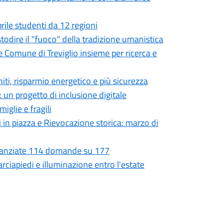
prile studenti da 12 regioni
ustodire il "fuoco" della tradizione umanistica
e Comune di Treviglio insieme per ricerca e
niti, risparmio energetico e più sicurezza
 un progetto di inclusione digitale
iglie e fragili
i in piazza e Rievocazione storica: marzo di
Finanziate 114 domande su 177
rciapiedi e illuminazione entro l'estate