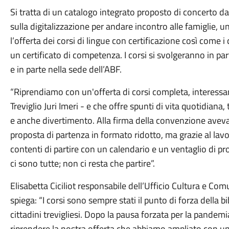
Si tratta di un catalogo integrato proposto di concerto da
sulla digitalizzazione per andare incontro alle famiglie, un 
l’offerta dei corsi di lingue con certificazione così come i
un certificato di competenza. I corsi si svolgeranno in part
e in parte nella sede dell’ABF.
“Riprendiamo con un'offerta di corsi completa, interessan
Treviglio Juri Imeri - e che offre spunti di vita quotidiana
e anche divertimento. Alla firma della convenzione av
proposta di partenza in formato ridotto, ma grazie al lavor
contenti di partire con un calendario e un ventaglio di p
ci sono tutte; non ci resta che partire”.
Elisabetta Ciciliot responsabile dell’Ufficio Cultura e Comu
spiega: “I corsi sono sempre stati il punto di forza della 
cittadini trevigliesi. Dopo la pausa forzata per la pandemi
riprendere la nostra offerta che abbiamo ampliato con un