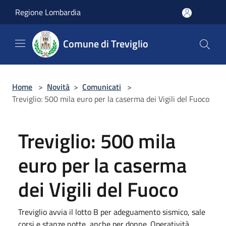
Salta al contenuto principale
Regione Lombardia
Comune di Treviglio
Home
>
Novità
>
Comunicati
>
Treviglio: 500 mila euro per la caserma dei Vigili del Fuoco
Treviglio: 500 mila
euro per la caserma
dei Vigili del Fuoco
Treviglio avvia il lotto B per adeguamento sismico, sale
corsi e stanze notte, anche per donne. Operatività