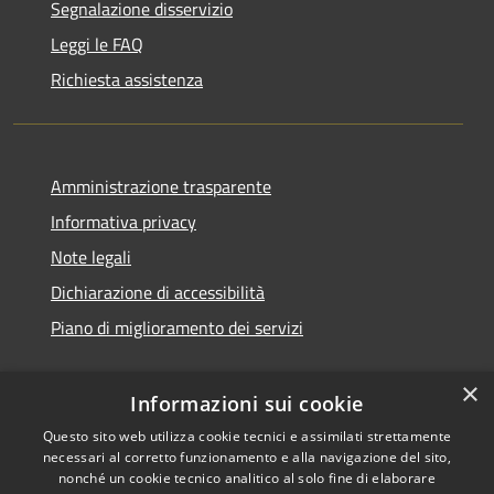
Segnalazione disservizio
Leggi le FAQ
Richiesta assistenza
Amministrazione trasparente
Informativa privacy
Note legali
Dichiarazione di accessibilità
Piano di miglioramento dei servizi
×
Informazioni sui cookie
RSS
Copyright © 2026 • Comune di
Questo sito web utilizza cookie tecnici e assimilati strettamente
necessari al corretto funzionamento e alla navigazione del sito,
Accessibilità
Treviglio • Powered by
nonché un cookie tecnico analitico al solo fine di elaborare
Privacy
Municipium
Accesso
•