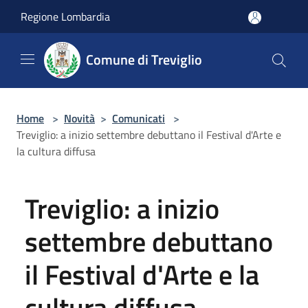
Salta al contenuto principale
Regione Lombardia
Comune di Treviglio
Home
>
Novità
>
Comunicati
>
Treviglio: a inizio settembre debuttano il Festival d'Arte e
la cultura diffusa
Treviglio: a inizio
settembre debuttano
il Festival d'Arte e la
cultura diffusa