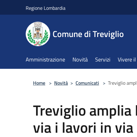
Salta al contenuto principale
Regione Lombardia
Comune di Treviglio
Amministrazione
Novità
Servizi
Vivere 
Home
>
Novità
>
Comunicati
>
Treviglio ampli
Treviglio amplia l
via i lavori in vi