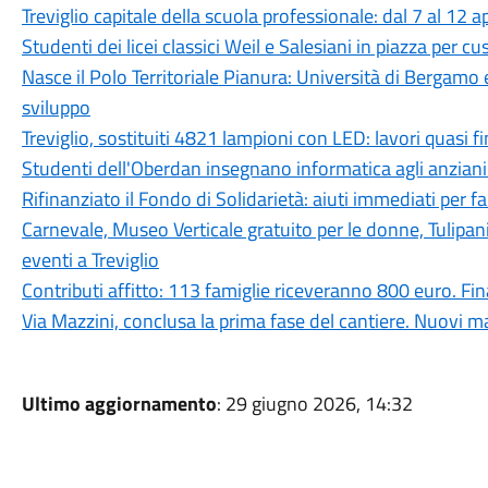
Treviglio capitale della scuola professionale: dal 7 al 12 a
Studenti dei licei classici Weil e Salesiani in piazza per c
Nasce il Polo Territoriale Pianura: Università di Bergamo 
sviluppo
Treviglio, sostituiti 4821 lampioni con LED: lavori quasi fi
Studenti dell'Oberdan insegnano informatica agli anziani:
Rifinanziato il Fondo di Solidarietà: aiuti immediati per fam
Carnevale, Museo Verticale gratuito per le donne, Tulipan
eventi a Treviglio
Contributi affitto: 113 famiglie riceveranno 800 euro. 
Via Mazzini, conclusa la prima fase del cantiere. Nuovi ma
Ultimo aggiornamento
: 29 giugno 2026, 14:32