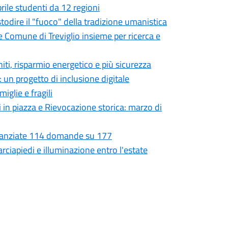
prile studenti da 12 regioni
ustodire il "fuoco" della tradizione umanistica
e Comune di Treviglio insieme per ricerca e
niti, risparmio energetico e più sicurezza
 un progetto di inclusione digitale
iglie e fragili
i in piazza e Rievocazione storica: marzo di
Finanziate 114 domande su 177
rciapiedi e illuminazione entro l'estate