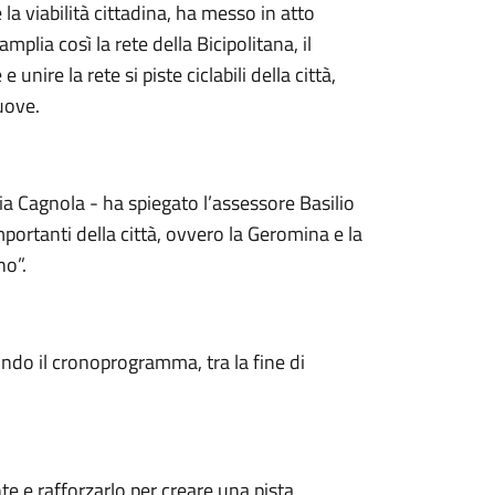
re la viabilità cittadina, ha messo in atto
mplia così la rete della Bicipolitana, il
unire la rete si piste ciclabili della città,
uove.
ia Cagnola - ha spiegato l’assessore Basilio
rtanti della città, ovvero la Geromina e la
no”.
ondo il cronoprogramma, tra la fine di
nte e rafforzarlo per creare una pista