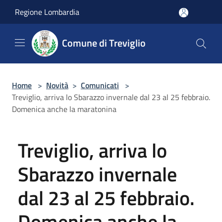
Salta al contenuto principale
Regione Lombardia
Comune di Treviglio
Home
>
Novità
>
Comunicati
>
Treviglio, arriva lo Sbarazzo invernale dal 23 al 25 febbraio.
Domenica anche la maratonina
Treviglio, arriva lo
Sbarazzo invernale
dal 23 al 25 febbraio.
Domenica anche la