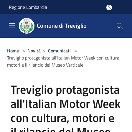
Salta al contenuto principale
Regione Lombardia
Comune di Treviglio
Home
>
Novità
>
Comunicati
>
Treviglio protagonista all'Italian Motor Week con cultura,
motori e il rilancio del Museo Verticale
Treviglio protagonista
all'Italian Motor Week
con cultura, motori e
il rilancio del Museo