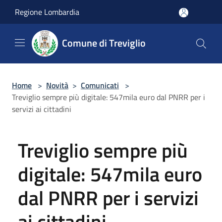
Salta al contenuto principale
Regione Lombardia
Comune di Treviglio
Home
>
Novità
>
Comunicati
>
Treviglio sempre più digitale: 547mila euro dal PNRR per i
servizi ai cittadini
Treviglio sempre più
digitale: 547mila euro
dal PNRR per i servizi
ai cittadini