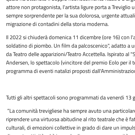
attore non protagonista, l'artista ligure porta a Treviglio u
sempre sorprendente per la sua dolorosa, urgente attuali
migrazione di contadini della storia moderna.
Il 2022 si chiuderà domenica 11 dicembre (ore 16) con l'
soldatino di piombo. Un film da palcoscenico", adatto a un
da Teatro delle apparizioni/Teatro Accettella. Ispirato al 
Andersen, lo spettacolo (vincitore del premio Eolo per il te
programma di eventi natalizi proposti dall'Amministrazi
Tutti gli altri spettacoli sono programmati da venerdi 1
“La comunità trevigliese ha sempre avuto una particolare se
riprendere una virtuosa abitudine al rito teatrale che è f
culturali, di emozioni collettive in grado di dare un impulso