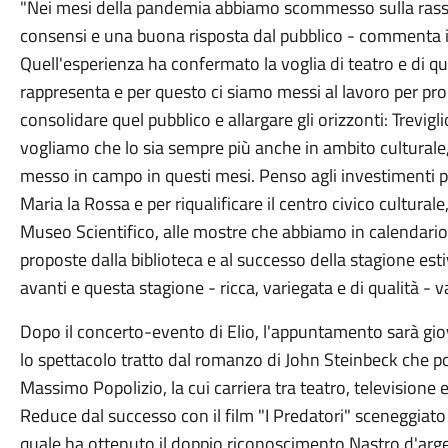
"Nei mesi della pandemia abbiamo scommesso sulla rass
consensi e una buona risposta dal pubblico - commenta il 
Quell'esperienza ha confermato la voglia di teatro e di qual
rappresenta e per questo ci siamo messi al lavoro per p
consolidare quel pubblico e allargare gli orizzonti: Trevig
vogliamo che lo sia sempre più anche in ambito cultural
messo in campo in questi mesi. Penso agli investimenti 
Maria la Rossa e per riqualificare il centro civico cultur
Museo Scientifico, alle mostre che abbiamo in calendario, 
proposte dalla biblioteca e al successo della stagione esti
avanti e questa stagione - ricca, variegata e di qualità - v
Dopo il concerto-evento di Elio, l'appuntamento sarà gio
lo spettacolo tratto dal romanzo di John Steinbeck che por
Massimo Popolizio, la cui carriera tra teatro, television
Reduce dal successo con il film "I Predatori" sceneggiato e
quale ha ottenuto il doppio riconoscimento Nastro d'arg