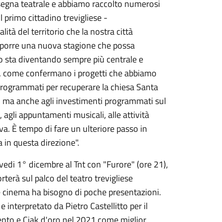
egna teatrale e abbiamo raccolto numerosi
primo cittadino trevigliese -
ità del territorio che la nostra città
roporre una nuova stagione che possa
lio sta diventando sempre più centrale e
e, come confermano i progetti che abbiamo
programmati per recuperare la chiesa Santa
ale, ma anche agli investimenti programmati sul
agli appuntamenti musicali, alle attività
va. È tempo di fare un ulteriore passo in
a in questa direzione".
vedi 1° dicembre al Tnt con "Furore" (ore 21),
terà sul palco del teatro trevigliese
e e cinema ha bisogno di poche presentazioni.
 interpretato da Pietro Castellitto per il
ento e Ciak d'oro nel 2021 come miglior