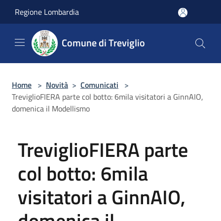
Salta al contenuto principale
Regione Lombardia
Comune di Treviglio
Home
>
Novità
>
Comunicati
>
TreviglioFIERA parte col botto: 6mila visitatori a GinnAIO,
domenica il Modellismo
TreviglioFIERA parte
col botto: 6mila
visitatori a GinnAIO,
domenica il