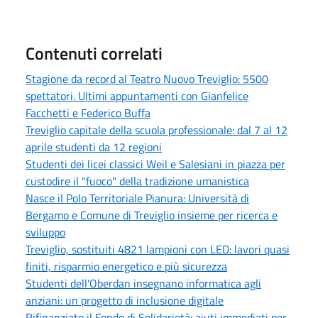
Contenuti correlati
Stagione da record al Teatro Nuovo Treviglio: 5500
spettatori. Ultimi appuntamenti con Gianfelice
Facchetti e Federico Buffa
Treviglio capitale della scuola professionale: dal 7 al 12
aprile studenti da 12 regioni
Studenti dei licei classici Weil e Salesiani in piazza per
custodire il "fuoco" della tradizione umanistica
Nasce il Polo Territoriale Pianura: Università di
Bergamo e Comune di Treviglio insieme per ricerca e
sviluppo
Treviglio, sostituiti 4821 lampioni con LED: lavori quasi
finiti, risparmio energetico e più sicurezza
Studenti dell'Oberdan insegnano informatica agli
anziani: un progetto di inclusione digitale
Rifinanziato il Fondo di Solidarietà: aiuti immediati per