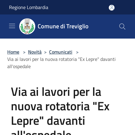
Salta al contenuto principale
Regione Lombardia
Comune di Treviglio
Home
>
Novità
>
Comunicati
>
Via ai lavori per la nuova rotatoria "Ex Lepre" davanti
all'ospedale
Via ai lavori per la
nuova rotatoria "Ex
Lepre" davanti
all'ospedale