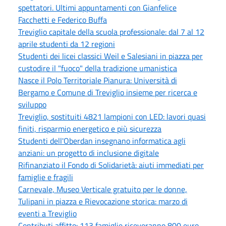
spettatori. Ultimi appuntamenti con Gianfelice
Facchetti e Federico Buffa
Treviglio capitale della scuola professionale: dal 7 al 12
aprile studenti da 12 regioni
Studenti dei licei classici Weil e Salesiani in piazza per
custodire il "fuoco" della tradizione umanistica
Nasce il Polo Territoriale Pianura: Università di
Bergamo e Comune di Treviglio insieme per ricerca e
sviluppo
Treviglio, sostituiti 4821 lampioni con LED: lavori quasi
finiti, risparmio energetico e più sicurezza
Studenti dell'Oberdan insegnano informatica agli
anziani: un progetto di inclusione digitale
Rifinanziato il Fondo di Solidarietà: aiuti immediati per
famiglie e fragili
Carnevale, Museo Verticale gratuito per le donne,
Tulipani in piazza e Rievocazione storica: marzo di
eventi a Treviglio
Contributi affitto: 113 famiglie riceveranno 800 euro.