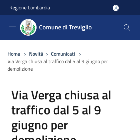
Salta al contenuto principale
Regione Lombardia
Comune di Treviglio
Home
>
Novità
>
Comunicati
>
Via Verga chiusa al traffico dal 5 al 9 giugno per
demolizione
Via Verga chiusa al
traffico dal 5 al 9
giugno per
demolizione