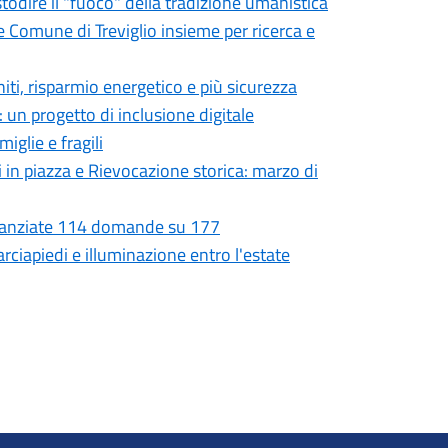
ustodire il "fuoco" della tradizione umanistica
e Comune di Treviglio insieme per ricerca e
niti, risparmio energetico e più sicurezza
 un progetto di inclusione digitale
iglie e fragili
i in piazza e Rievocazione storica: marzo di
Finanziate 114 domande su 177
rciapiedi e illuminazione entro l'estate