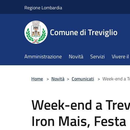
Salta al contenuto principale
Regione Lombardia
Comune di Treviglio
Amministrazione
Novità
Servizi
Vivere 
Home
>
Novità
>
Comunicati
>
Week-end a Tre
Week-end a Trevi
Iron Mais, Festa