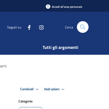
Accedi all'area personale
Seguici su
Cerca
Tutti gli argomenti
perti
Condividi
Vedi azioni
Categorie: