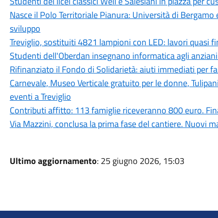
Studenti dei licei classici Weil e Salesiani in piazza per c
Nasce il Polo Territoriale Pianura: Università di Bergamo 
sviluppo
Treviglio, sostituiti 4821 lampioni con LED: lavori quasi fi
Studenti dell'Oberdan insegnano informatica agli anziani:
Rifinanziato il Fondo di Solidarietà: aiuti immediati per fam
Carnevale, Museo Verticale gratuito per le donne, Tulipan
eventi a Treviglio
Contributi affitto: 113 famiglie riceveranno 800 euro. 
Via Mazzini, conclusa la prima fase del cantiere. Nuovi ma
Ultimo aggiornamento
: 25 giugno 2026, 15:03