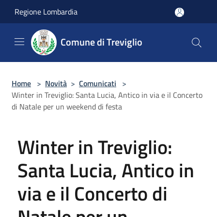
Salta al contenuto principale
Regione Lombardia
Comune di Treviglio
Home
>
Novità
>
Comunicati
>
Winter in Treviglio: Santa Lucia, Antico in via e il Concerto
di Natale per un weekend di festa
Winter in Treviglio:
Santa Lucia, Antico in
via e il Concerto di
Natale per un