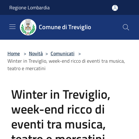
Salta al contenuto principale
Regione Lombardia
Comune di Treviglio
Home
>
Novità
>
Comunicati
>
Winter in Treviglio, week-end ricco di eventi tra musica,
teatro e mercatini
Winter in Treviglio,
week-end ricco di
eventi tra musica,
teatro e mercatini