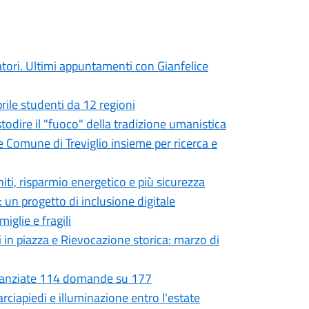
atori. Ultimi appuntamenti con Gianfelice
prile studenti da 12 regioni
ustodire il "fuoco" della tradizione umanistica
e Comune di Treviglio insieme per ricerca e
niti, risparmio energetico e più sicurezza
 un progetto di inclusione digitale
iglie e fragili
i in piazza e Rievocazione storica: marzo di
Finanziate 114 domande su 177
rciapiedi e illuminazione entro l'estate