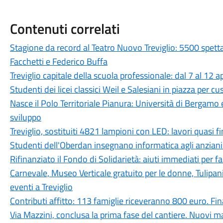
Contenuti correlati
Stagione da record al Teatro Nuovo Treviglio: 5500 spett
Facchetti e Federico Buffa
Treviglio capitale della scuola professionale: dal 7 al 12 a
Studenti dei licei classici Weil e Salesiani in piazza per c
Nasce il Polo Territoriale Pianura: Università di Bergamo 
sviluppo
Treviglio, sostituiti 4821 lampioni con LED: lavori quasi fi
Studenti dell'Oberdan insegnano informatica agli anziani:
Rifinanziato il Fondo di Solidarietà: aiuti immediati per fam
Carnevale, Museo Verticale gratuito per le donne, Tulipan
eventi a Treviglio
Contributi affitto: 113 famiglie riceveranno 800 euro. 
Via Mazzini, conclusa la prima fase del cantiere. Nuovi ma